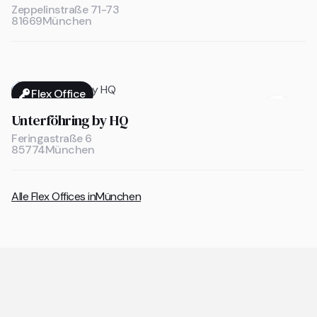
Zeppelinstraße 71-73
81669
München
Flex Office

Unterföhring by HQ
Feringastraße 6
85774
München
Alle Flex Offices in
München