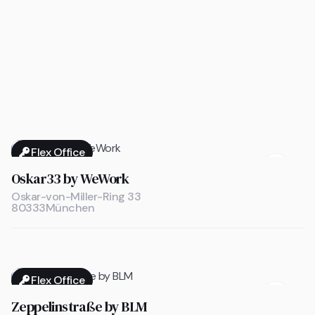
Flex Office

Oskar33 by WeWork
Oskar-von-Miller-Ring 33
80333
München
Flex Office

Zeppelinstraße by BLM