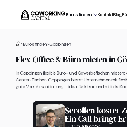
Büros finden
Kontakt
Blog
Bü
>
Büros finden
>
Göppingen
Flex Office & Büro mieten in G
In Göppingen flexible Büro- und Gewerbeflächen mieten: v
Center-Flächen. Göppingen bietet Unternehmen mit flexib
gute Verkehrsanbindung – ideal für kleine und mittelstä
Scrollen kostet Z
Ein Call bringt E
+49 173 8188004