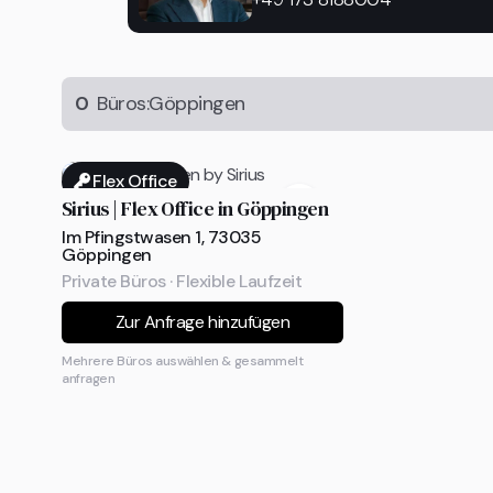
0
Büros:
Göppingen
Flex Office
Sirius | Flex Office in Göppingen
Im Pfingstwasen 1, 73035
Göppingen
Private Büros · Flexible Laufzeit
Zur Anfrage hinzufügen
Mehrere Büros auswählen & gesammelt
anfragen