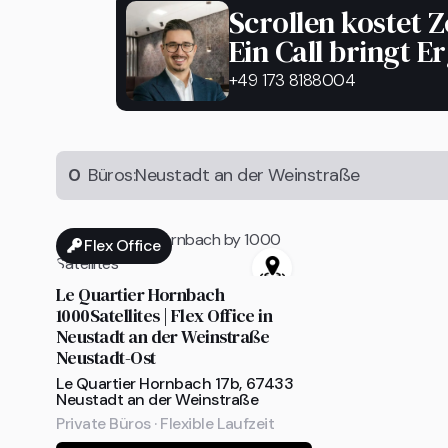
Scrollen kostet Z
Ein Call bringt E
+49 173 8188004
0
Büros:
Neustadt an der Weinstraße
Flex Office
Le Quartier Hornbach
1000Satellites | Flex Office in
Neustadt an der Weinstraße
Neustadt-Ost
Le Quartier Hornbach 17b, 67433
Neustadt an der Weinstraße
Private Büros · Flexible Laufzeit