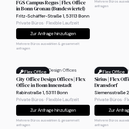
FGS Campus Regus | Flex Office
Mehrere Büros auswä
anfragen
in Bonn Gronau (Bundesviertel)
Fritz-Schäffer-Straße 1, 53113 Bonn
Private Büros · Flexible Laufzeit
Zur Anfrage hinzufügen
Mehrere Büros auswählen & gesammelt
anfragen
Flex Office
Flex Office
City Office Design Offices | Flex
Sirius | Flex Of
Office in Bonn Innenstadt
Dransdorf
Rabinstraße 1, 53111 Bonn
Siemensstraße 2
Private Büros · Flexible Laufzeit
Private Büros · Fl
Zur Anfrage hinzufügen
Zur Anfra
Mehrere Büros auswählen & gesammelt
Mehrere Büros auswä
anfragen
anfragen