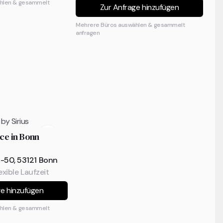
hlen & gesammelt
Zur Anfrage hinzufügen
Mehrere Büros auswählen & gesammelt
anfragen
fice in Bonn
-50, 53121 Bonn
exible Laufzeit
ge hinzufügen
hlen & gesammelt