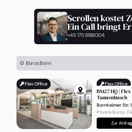
Scrollen kostet Z
Ein Call bringt E
+49 173 8188004
0
Büros:
Bonn
Flex Office
Flex Office
BS127 HQ | Flex
Tannenbusch
Bornheimer Str. 
Private Büros · Fl
Zur Anfra