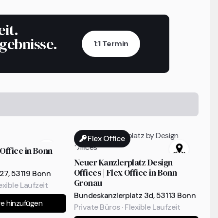
eit.
rgebnisse.
1:1 Termin
Flex Office
 Office in Bonn
Neuer Kanzlerplatz Design
Offices | Flex Office in Bonn
127, 53119 Bonn
Gronau
exible Laufzeit
Bundeskanzlerplatz 3d, 53113 Bonn
ge hinzufügen
Private Büros · Flexible Laufzeit