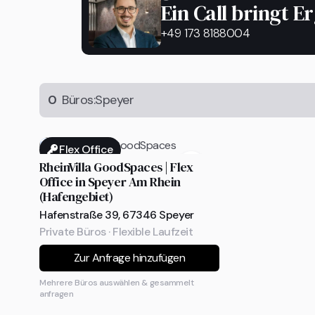
Ein Call bringt E
+49 173 8188004
0
Büros:
Speyer
Flex Office
RheinVilla GoodSpaces | Flex
Office in Speyer Am Rhein
(Hafengebiet)
Hafenstraße 39, 67346 Speyer
Private Büros · Flexible Laufzeit
Zur Anfrage hinzufügen
Mehrere Büros auswählen & gesammelt
anfragen