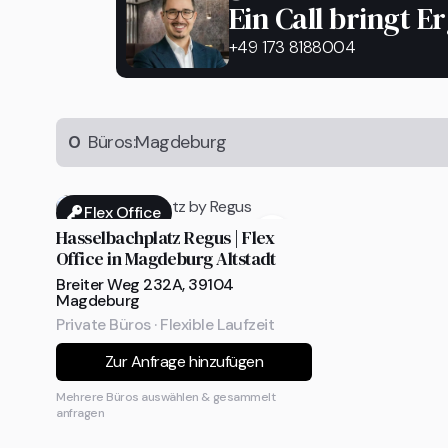
Ein Call bringt E
+49 173 8188004
0
Büros:
Magdeburg
Flex Office
Hasselbachplatz Regus | Flex
Office in Magdeburg Altstadt
Breiter Weg 232A, 39104
Magdeburg
Private Büros · Flexible Laufzeit
Zur Anfrage hinzufügen
Mehrere Büros auswählen & gesammelt
anfragen