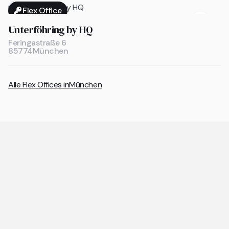
Flex Office

Unterföhring by HQ
Feringastraße 6
85774
München
Alle Flex Offices in
München
Allgemeine Fragen zu Coworking
Spaces und Flex Offices