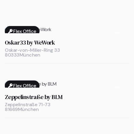
Flex Office

Oskar33 by WeWork
Oskar-von-Miller-Ring 33
80333
München
Flex Office

Zeppelinstraße by BLM
Zeppelinstraße 71-73
81669
München