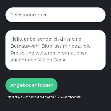
Mit Klick auf „Senden“ akzeptierst du
AGB
&
Datenschutz
.