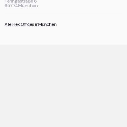
Feringastraße 6
85774
München
Alle Flex Offices in
München
Allgemeine Fragen zu Coworking
Spaces und Flex Offices
Die wichtigsten Antworten rund um Coworking Spaces
und Flex Offices auf einen Blick.