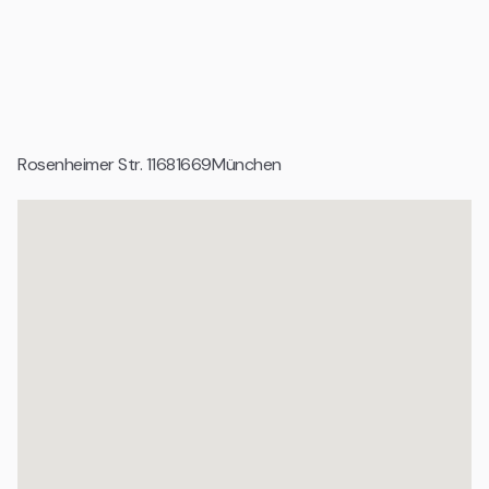
Bürostandort im Münchner Osten ab.
Geeignet für
Startups und Gründerteams
Tech Unternehmen und digitale Produktteams
Rosenheimer Str. 116
81669
München
Wachstumsunternehmen und Scale ups
Agenturen und projektbasierte Teams
Organisationen mit professionellem Anspruch