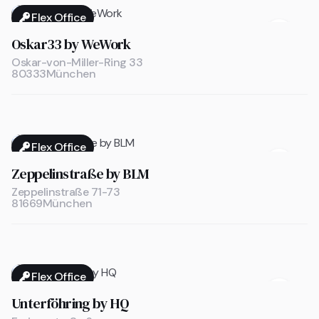
Flex Office

Oskar33 by WeWork
Oskar-von-Miller-Ring 33
80333
München
Flex Office

Zeppelinstraße by BLM
Zeppelinstraße 71-73
81669
München
Flex Office

Unterföhring by HQ