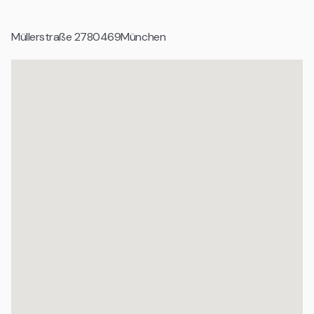
Tech Unternehmen und digitale Produktteams
Müllerstraße 27
80469
München
Wachstumsunternehmen und Scale ups
Agenturen und projektbasierte Teams
Organisationen mit professionellem Anspruch