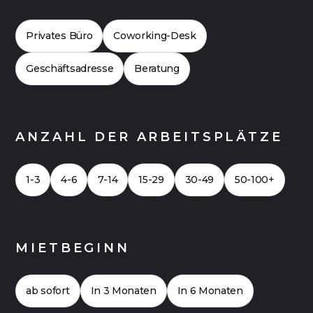
vergleichen. Häufig zeigt sich dabei, dass Flex
Offices auch finanziell attraktiv sein können.
Privates Büro
Coworking-Desk
Hier geht es zu einer
Case Study 2026
für ein
Büro mit bis zu 20 Arbeitsplätzen.
Geschäftsadresse
Beratung
ANZAHL DER ARBEITSPLÄTZE
1-3
4-6
7-14
15-29
30-49
50-100+
MIETBEGINN
ab sofort
In 3 Monaten
In 6 Monaten