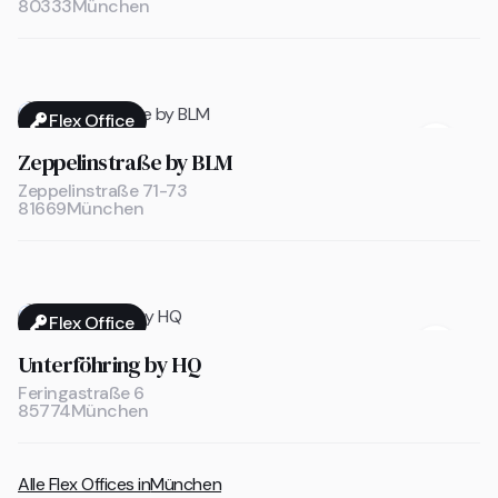
80333
München
Flex Office

Zeppelinstraße by BLM
Zeppelinstraße 71-73
81669
München
Flex Office

Unterföhring by HQ
Feringastraße 6
85774
München
Alle Flex Offices in
München