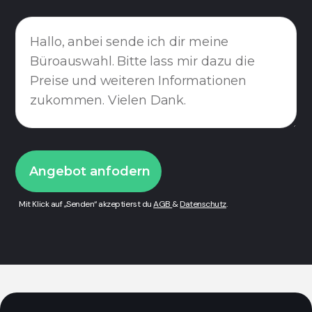
Mit Klick auf „Senden“ akzeptierst du
AGB
&
Datenschutz
.