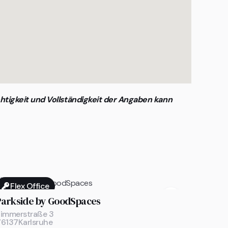
htigkeit und Vollständigkeit der Angaben kann
Flex Office

Parkside by GoodSpaces
Zimmerstraße 3
76137
Karlsruhe