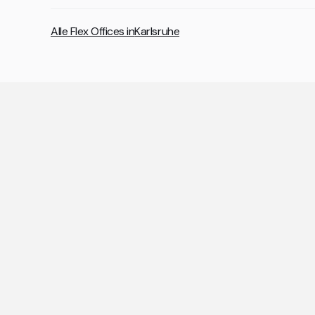
Alle Flex Offices in
Karlsruhe
A
Die wic
Sind die Büros in Cowor