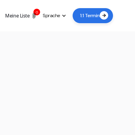
0
Meine Liste
Sprache
1:1 Termin

+4
Jetzt Besichtigung buchen