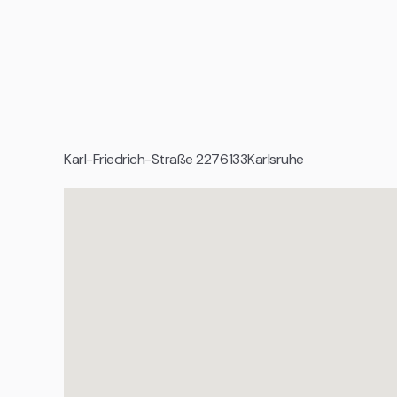
sich überwiegend fußläufig oder mit kurzen Fahrten im 
Geeignet für
Mittelständische Unternehmen
Tech Unternehmen und digitale Produktteams
Corporates und Projektorganisationen
Karl-Friedrich-Straße 22
76133
Karlsruhe
Etablierte Agenturen
Organisationen mit professionellem Anspruch