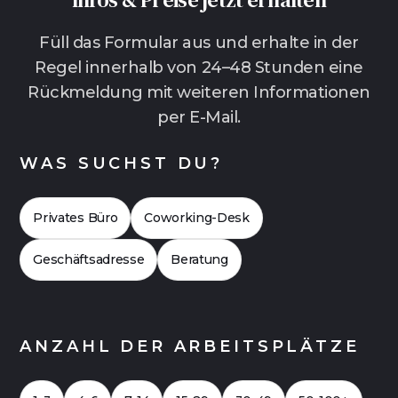
Regel kürzere Vertragslaufzeiten als klassische
Büros.Gerade für wachsende Teams, hybride
Füll das Formular aus und erhalte in der
Arbeitsmodelle mit viel Homeoffice oder
Regel innerhalb von 24–48 Stunden eine
Unternehmen, die schnell starten wollen, ohne
Rückmeldung mit weiteren Informationen
sich langfristig festzulegen, ist das oft die
per E-Mail.
entspanntere Lösung. In vielen Fällen lohnt es
sich außerdem, die Kosten einmal genauer zu
WAS SUCHST DU?
vergleichen. Häufig zeigt sich dabei, dass Flex
Offices auch finanziell attraktiv sein können.
Privates Büro
Coworking-Desk
Hier geht es zu einer
Case Study 2026
für ein
Büro mit bis zu 20 Arbeitsplätzen.
Geschäftsadresse
Beratung
ANZAHL DER ARBEITSPLÄTZE