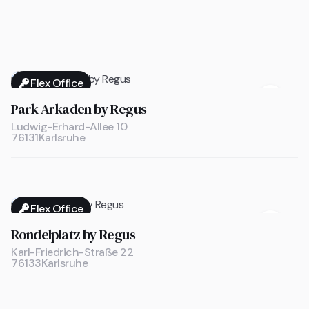
Flex Office

Park Arkaden by Regus
Ludwig-Erhard-Allee 10
76131
Karlsruhe
Flex Office

Rondelplatz by Regus
Karl-Friedrich-Straße 22
76133
Karlsruhe