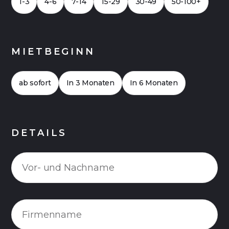
1-3
4-6
7-14
15-29
30-49
50-100+
MIETBEGINN
ab sofort
In 3 Monaten
In 6 Monaten
DETAILS