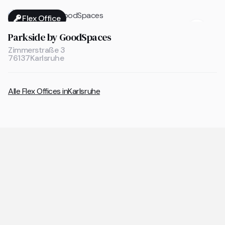
Flex Office

Parkside by GoodSpaces
Zimmerstraße 3
76137
Karlsruhe
Alle Flex Offices in
Karlsruhe
Allgemeine Fragen zu Coworking
Spaces und Flex Offices