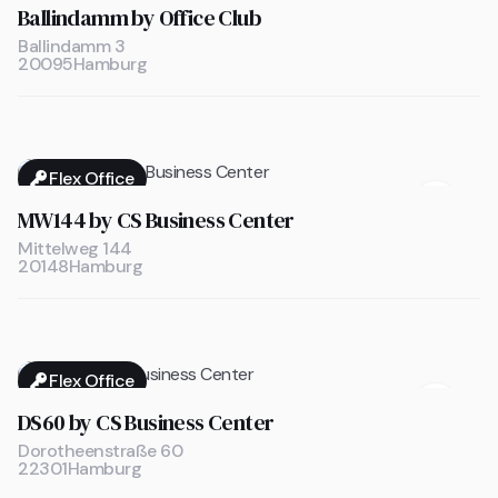

Ballindamm by Office Club
Ballindamm 3
20095
Hamburg
Flex Office

MW144 by CS Business Center
Mittelweg 144
20148
Hamburg
Flex Office

DS60 by CS Business Center
Dorotheenstraße 60
22301
Hamburg