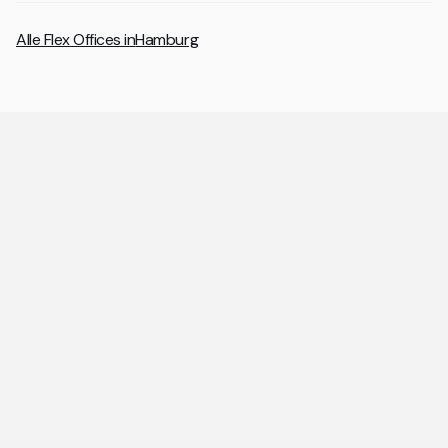
Alle Flex Offices in
Hamburg
Allgemeine Fragen zu Coworking
Spaces und Flex Offices
Die wichtigsten Antworten rund um Coworking Spaces
und Flex Offices auf einen Blick.