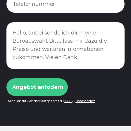
Mit Klick auf „Senden“ akzeptierst du
AGB
&
Datenschutz
.