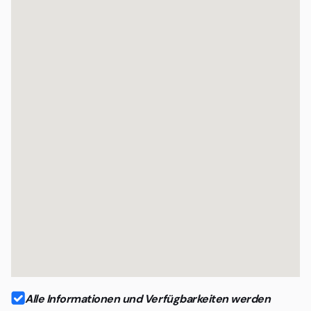
Agenturen und projektbasierte Teams
Organisationen mit professionellem Anspruch
Alle Informationen und Verfügbarkeiten werden