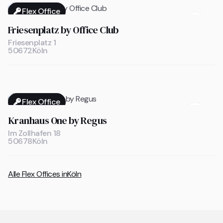
Flex Office

Friesenplatz by Office Club
Friesenplatz 1
50672
Köln
Flex Office

Kranhaus One by Regus
Im Zollhafen 18
50678
Köln
Alle Flex Offices in
Köln