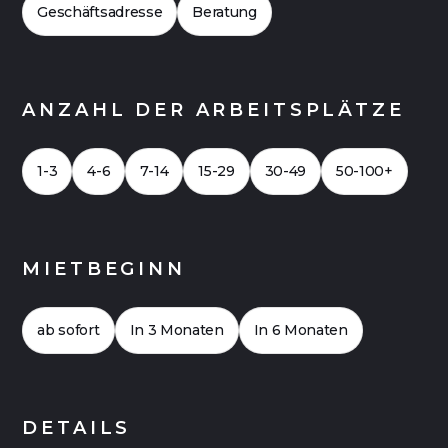
Büro mit bis zu 20 Arbeitsplätzen.
Geschäftsadresse
Beratung
ANZAHL DER ARBEITSPLÄTZE
1-3
4-6
7-14
15-29
30-49
50-100+
MIETBEGINN
ab sofort
In 3 Monaten
In 6 Monaten
DETAILS