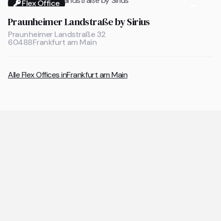
Flex Office

Praunheimer Landstraße by Sirius
Praunheimer Landstraße 32
60488
Frankfurt am Main
Alle Flex Offices in
Frankfurt am Main
Allgemeine Fragen zu Coworking
Spaces und Flex Offices
Die wichtigsten Antworten rund um Coworking Spaces