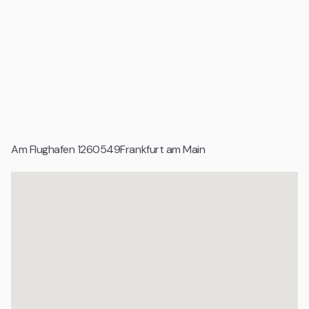
Lage eignet sich besonders für international tätige
Unternehmen, Projektteams und Geschäftsreisende, die
maximale Erreichbarkeit, Zeitersparnis und professionelle
Infrastruktur schätzen.
Geeignet für
Startups und Gründerteams
Tech Unternehmen und digitale Produktteams
Am Flughafen 12
60549
Frankfurt am Main
Wachstumsunternehmen und Scale ups
Agenturen und projektbasierte Teams
Organisationen mit professionellem Anspruch