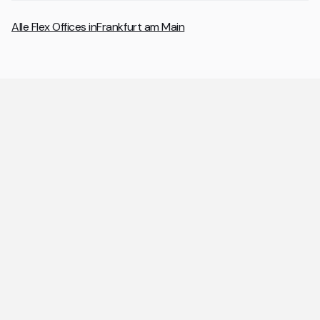
Alle Flex Offices in
Frankfurt am Main
Allgemeine Fragen zu Coworking
Spaces und Flex Offices
Die wichtigsten Antworten rund um Coworking Spaces
und Flex Offices auf einen Blick.