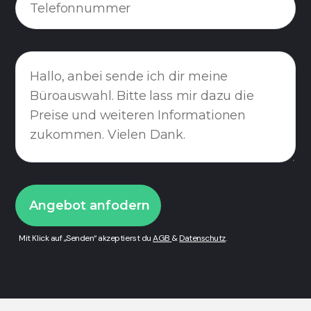
Mit Klick auf „Senden“ akzeptierst du
AGB
&
Datenschutz
.