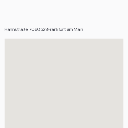
Startups und Gründerteams
Tech Unternehmen und digitale Produktteams
Hahnstraße 70
60528
Frankfurt am Main
Wachstumsunternehmen und Scale ups
Agenturen und projektbasierte Teams
Organisationen mit professionellem Anspruch