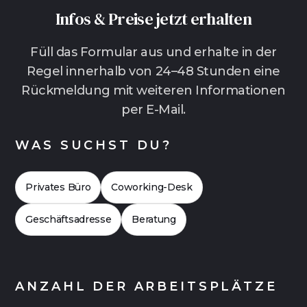
weniger organisatorischen Aufwand und in der
Infos & Preise jetzt erhalten
Regel kürzere Vertragslaufzeiten als klassische
Büros.Gerade für wachsende Teams, hybride
Füll das Formular aus und erhalte in der
Arbeitsmodelle mit viel Homeoffice oder
Regel innerhalb von 24–48 Stunden eine
Unternehmen, die schnell starten wollen, ohne
Rückmeldung mit weiteren Informationen
sich langfristig festzulegen, ist das oft die
per E-Mail.
entspanntere Lösung. In vielen Fällen lohnt es
sich außerdem, die Kosten einmal genauer zu
WAS SUCHST DU?
vergleichen. Häufig zeigt sich dabei, dass Flex
Offices auch finanziell attraktiv sein können.
Privates Büro
Coworking-Desk
Hier geht es zu einer
Case Study 2026
für ein
Büro mit bis zu 20 Arbeitsplätzen.
Geschäftsadresse
Beratung
ANZAHL DER ARBEITSPLÄTZE