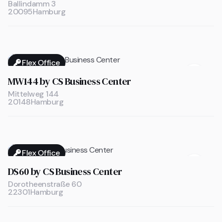
Ballindamm 3
20095
Hamburg
Flex Office

MW144 by CS Business Center
Mittelweg 144
20148
Hamburg
Flex Office

DS60 by CS Business Center
Dorotheenstraße 60
22301
Hamburg