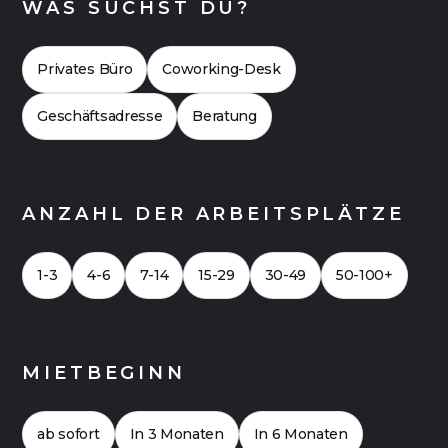
WAS SUCHST DU?
vergleichen. Häufig zeigt sich dabei, dass Flex
Offices auch finanziell attraktiv sein können.
Privates Büro
Coworking-Desk
Hier geht es zu einer
Case Study 2026
für ein
Büro mit bis zu 20 Arbeitsplätzen.
Geschäftsadresse
Beratung
ANZAHL DER ARBEITSPLÄTZE
1-3
4-6
7-14
15-29
30-49
50-100+
MIETBEGINN
ab sofort
In 3 Monaten
In 6 Monaten