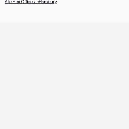
Alle Flex Offices in
Hamburg
Allgemeine Fragen zu Coworking
Spaces und Flex Offices
Die wichtigsten Antworten rund um Coworking Spaces
und Flex Offices auf einen Blick.