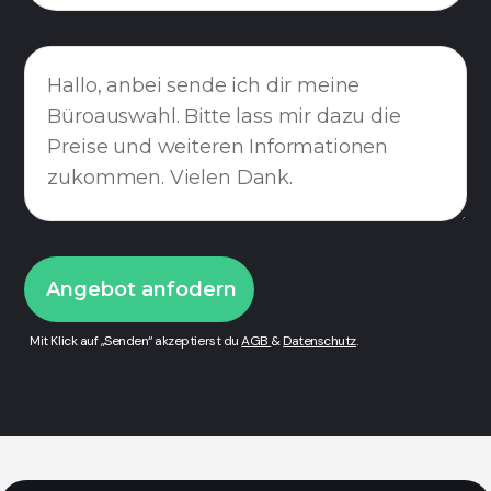
Mit Klick auf „Senden“ akzeptierst du
AGB
&
Datenschutz
.