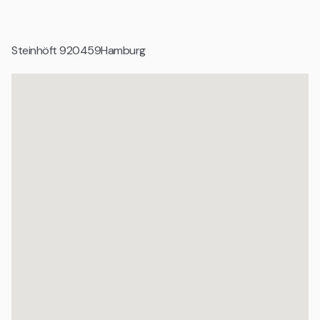
Geeignet für
Startups und Gründerteams
Steinhöft 9
20459
Hamburg
Tech Unternehmen und digitale Produktteams
Wachstumsunternehmen und Scale ups
Agenturen und projektbasierte Teams
Organisationen mit professionellem Anspruch