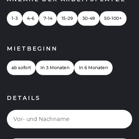
1-3
4-6
7-14
15-29
30-49
50-100+
MIETBEGINN
ab sofort
In 3 Monaten
In 6 Monaten
DETAILS