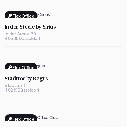
Flex Office

In der Steele by Sirius
In der Steele 39
40599
Düsseldorf
Flex Office

Stadttor by Regus
Stadttor 1
40219
Düsseldorf
Flex Office
