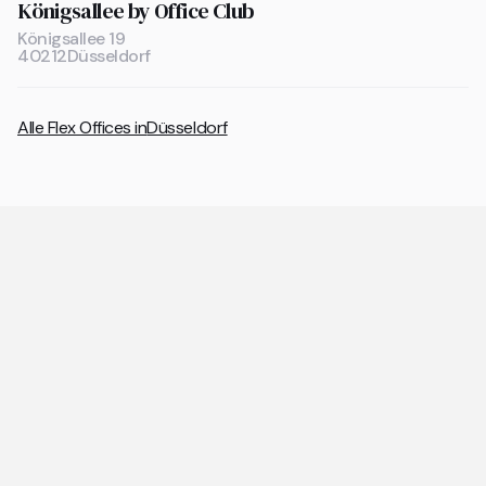
Königsallee by Office Club
Königsallee 19
40212
Düsseldorf
Alle Flex Offices in
Düsseldorf
Allgemeine Fragen zu Coworking
Spaces und Flex Offices
Die wichtigsten Antworten rund um Coworking Spaces
und Flex Offices auf einen Blick.