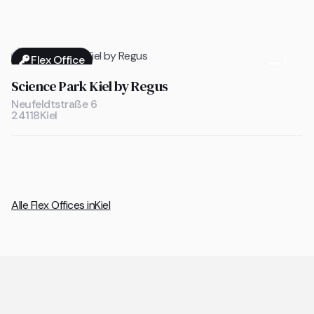
Flex Office

Science Park Kiel by Regus
Neufeldtstraße 6
24118
Kiel
Alle Flex Offices in
Kiel