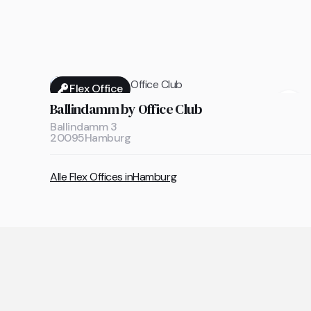
Flex Office

Ballindamm by Office Club
Ballindamm 3
20095
Hamburg
Alle Flex Offices in
Hamburg
A