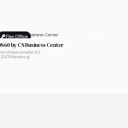
Flex Office

DS60 by CS Business Center
Dorotheenstraße 60
22301
Hamburg
ng