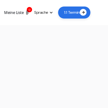
0
Meine Liste
Sprache
1:1 Termin

+3