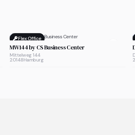
Flex Office

MW144 by CS Business Center
Mittelweg 144
20148
Hamburg
llgemeine Fragen zu Coworki