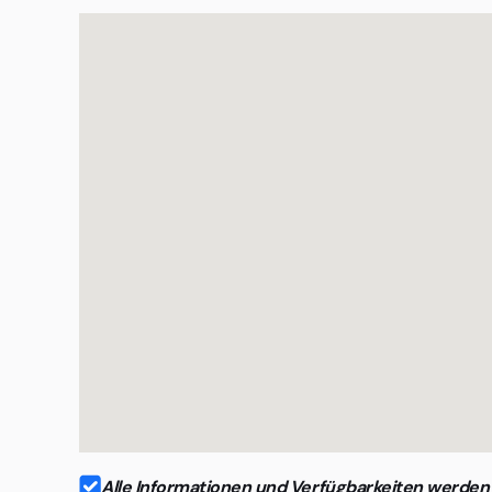
Agenturen und projektbasierte Teams
Organisationen mit professionellem Anspruch
Alle Informationen und Verfügbarkeiten werden r