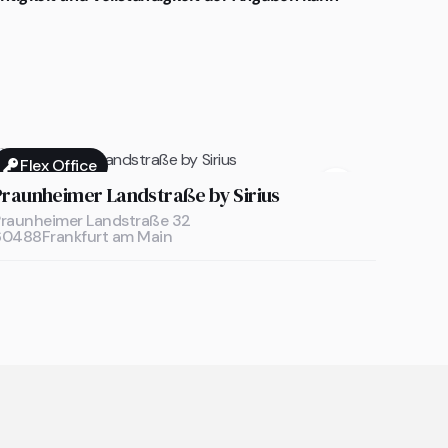
Flex Office

Praunheimer Landstraße by Sirius
raunheimer Landstraße 32
60488
Frankfurt am Main