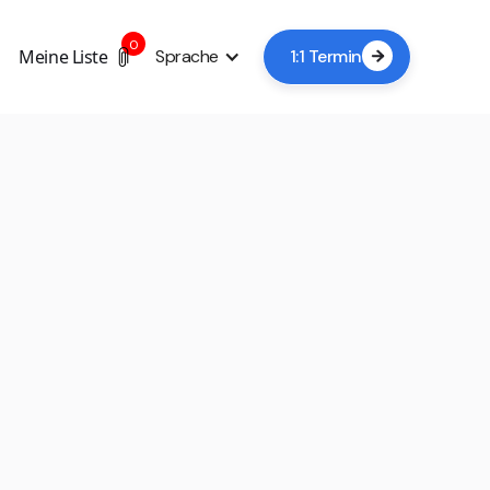
0
Meine Liste
Sprache
1:1 Termin

+1
Jetzt Besichtigung buchen
In der Regel genügt eine Vorlaufzeit von 24–48
Stunden, abhängig von Verfügbarkeit und Anbieter.