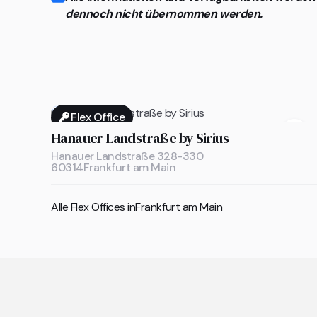
dennoch nicht übernommen werden.
Flex Office

Hanauer Landstraße by Sirius
Hanauer Landstraße 328-330
60314
Frankfurt am Main
Alle Flex Offices in
Frankfurt am Main