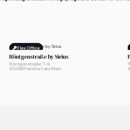
Flex Office

Röntgenstraße by Sirius
Röntgenstraße 7-9
P
60388
Frankfurt am Main