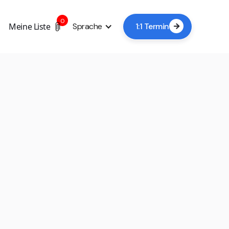
0
Meine Liste
Sprache
1:1 Termin

+1
Jetzt Besichtigung buchen
In der Regel genügt eine Vorlaufzeit von 24–48
Stunden, abhängig von Verfügbarkeit und Anbieter.