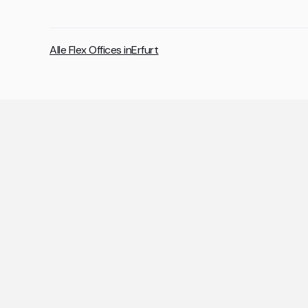
Alle Flex Offices in
Erfurt
A
Die wic