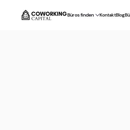
Büros finden
Kontakt
Blog
Bü
Für Mieter provisionsfrei
Flex Office in Erfurt Löb