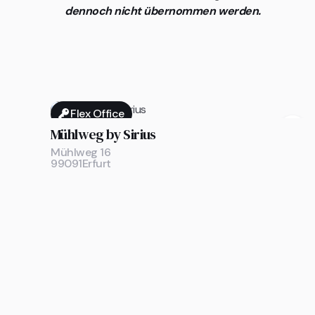
dennoch nicht übernommen werden.
Flex Office

Mühlweg by Sirius
Mühlweg 16
99091
Erfurt