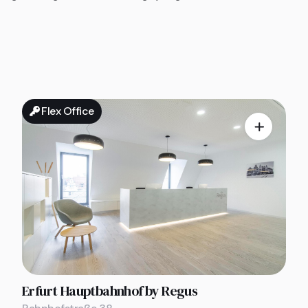
Flex Office

Erfurt Hauptbahnhof by Regus