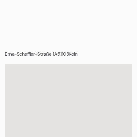
Erreichbarkeit und klarer Ausrichtung auf produktives
Arbeiten.
Geeignet für
Startups und Gründerteams
Tech Unternehmen und digitale Produktteams
Erna-Scheffler-Straße 1A
51103
Köln
Wachstumsunternehmen und Scale ups
Agenturen und projektbasierte Teams
Organisationen mit professionellem Anspruch
Einzelunternehmen