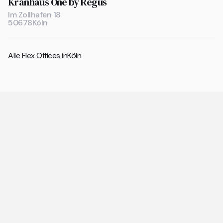
Kranhaus One by Regus
Im Zollhafen 18
50678
Köln
Alle Flex Offices in
Köln
Allgemeine Fragen zu Coworking
Spaces und Flex Offices
Die wichtigsten Antworten rund um Coworking Spaces
und Flex Offices auf einen Blick.