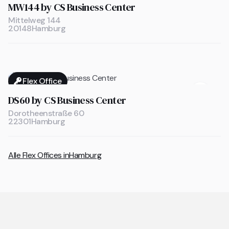
MW144 by CS Business Center
Mittelweg 144
20148
Hamburg
Flex Office

DS60 by CS Business Center
Dorotheenstraße 60
22301
Hamburg
Alle Flex Offices in
Hamburg