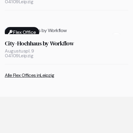
04109
Leipzig
Flex Office

City-Hochhaus by Workflow
Augustuspl. 9
04109
Leipzig
Alle Flex Offices in
Leipzig