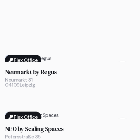
Flex Office

Neumarkt by Regus
Neumarkt 31
04109
Leipzig
Flex Office

NEO by Scaling Spaces
Petersstraße 35