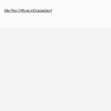
Alle Flex Offices in
Düsseldorf
Allgemeine Fragen zu Coworking
Spaces und Flex Offices
Die wichtigsten Antworten rund um Coworking Spaces
und Flex Offices auf einen Blick.