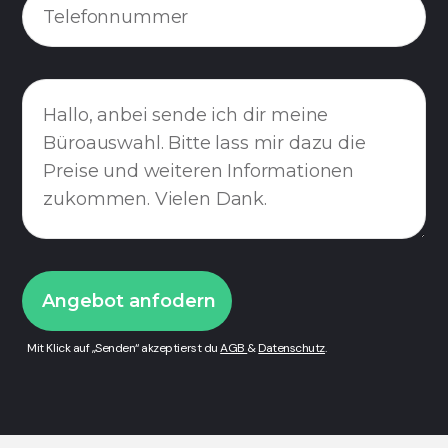
Mit Klick auf „Senden“ akzeptierst du
AGB
&
Datenschutz
.