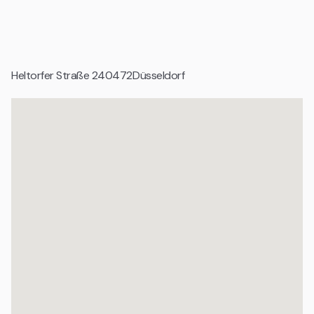
Startups und Gründerteams
Tech Unternehmen und digitale Produktteams
Wachstumsunternehmen und Scale ups
Heltorfer Straße 2
40472
Düsseldorf
Agenturen und projektbasierte Teams
Organisationen mit professionellem Anspruch
Einzelbüros