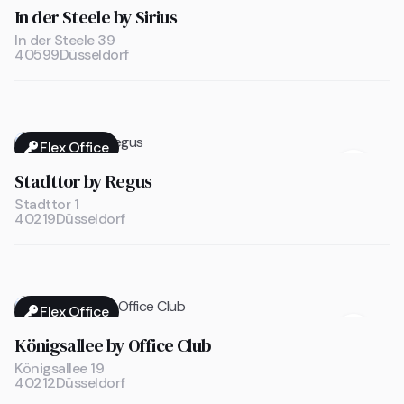

In der Steele by Sirius
In der Steele 39
40599
Düsseldorf
Flex Office

Stadttor by Regus
Stadttor 1
40219
Düsseldorf
Flex Office

Königsallee by Office Club
Königsallee 19
40212
Düsseldorf