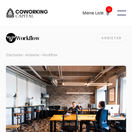
0
Meine Liste
Workflow
ANBIETER
Startseite
›
Anbieter
› Workflow