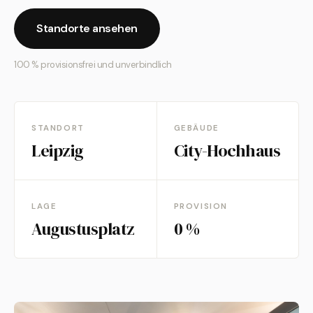
Standorte ansehen
100 % provisionsfrei und unverbindlich
STANDORT
GEBÄUDE
Leipzig
City-Hochhaus
LAGE
PROVISION
Augustusplatz
0 %