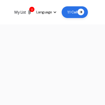
0
My List
Language
1:1 Call

+7
Book a viewing now
A lead time of 24-48 hours is usually sufficient