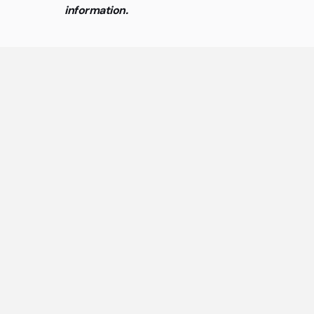
information.
Ge
The mo
Are the offices in cowo