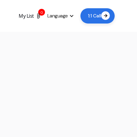
0
My List
Language
1:1 Call
