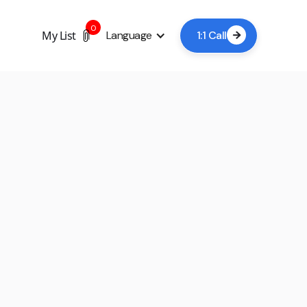
0
My List
Language
1:1 Call
